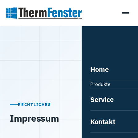
Home
Produkte
Fenster
Service
RECHTLICHES
Hebeschiebetüren
Impressum
Kontakt
Haustüren
Innentüren