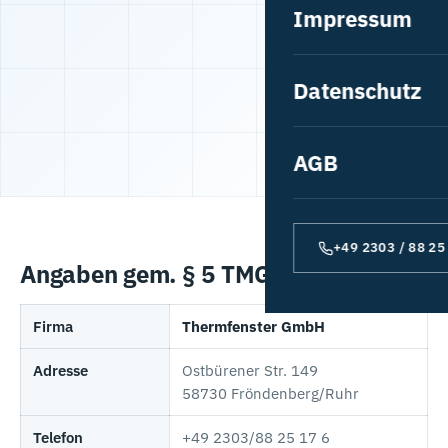
Impressum
Garagentore
Terrassendächer
Datenschutz
Wintergärten
AGB
Markisen
Insektenschutz
+49 2303 / 88 25
Angaben gem. § 5 TMG
Firma
Thermfenster GmbH
Adresse
Ostbürener Str. 149
58730 Fröndenberg/Ruhr
Telefon
+49 2303/88 25 17 6