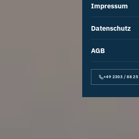
Impressum
Garagentore
Terrassendächer
Datenschutz
Wintergärten
AGB
Markisen
Insektenschutz
+49 2303 / 88 25