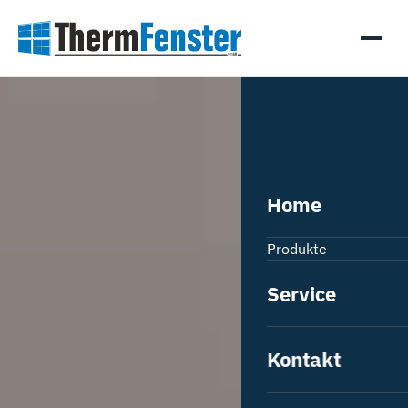
Home
Produkte
Fenster
Service
Hebeschiebetüren
Kontakt
Haustüren
Innentüren