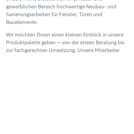
gewerblichen Bereich hochwertige Neubau- und
Sanierungsarbeiten für Fenster, Türen und
Bauelemente.
Wir möchten Ihnen einen kleinen Einblick in unsere
Produktpalette geben — von der ersten Beratung bis
zur fachgerechten Umsetzung. Unsere Mitarbeiter
beraten Sie gern.
Fenster & Rollläden
Haustüren
Innentüren
Garagentore
Hebeschiebetüren
Terrassendächer
Wintergärten
Vordächer